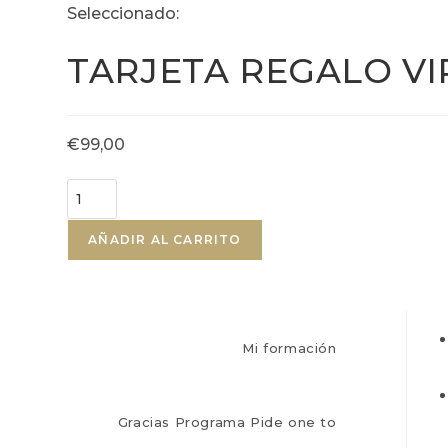
Ir
Seleccionado:
al
TARJETA REGALO VI
contenido
€
99,00
TARJETA
REGALO
VIP
AÑADIR AL CARRITO
cantidad
Mi formación
Gracias Programa Pide one to