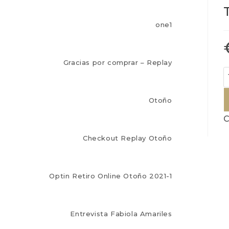
one1
Gracias por comprar – Replay
T
R
V
Otoño
c
C
Checkout Replay Otoño
Optin Retiro Online Otoño 2021-1
Entrevista Fabiola Amariles