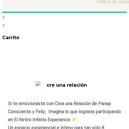
Política de cook
×
×
Carrito
ANTES DE QUE TE VAYAS…
🔥 ESTO TE VA A ENCANTAR 🔥
10% Descuento RETIRO
Si te emocionaste con Crea una Relación de Pareja
Consciente y Feliz, Imagina lo que lograrás participando
en El Retiro Infinita Experience.
Un espacio experiencial e íntimo para tan sólo 8