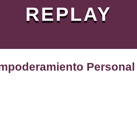
REPLAY
Empoderamiento Personal y
a
con tu poder y descubre
derarte
personal y espir
para toda la vida.