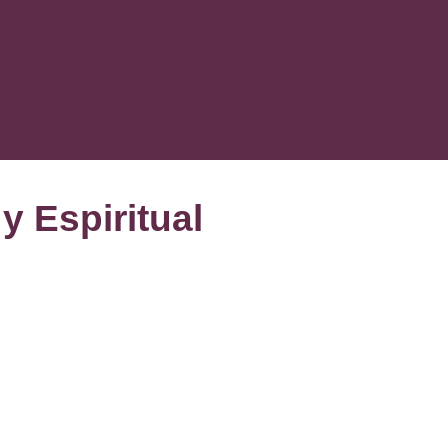
 Espiritual
 el camino
itualmente