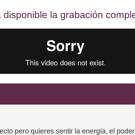
 disponible la grabación compl
recto pero quieres sentir la energía, el pode