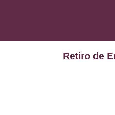
Retiro de 
Reconect
para
empo